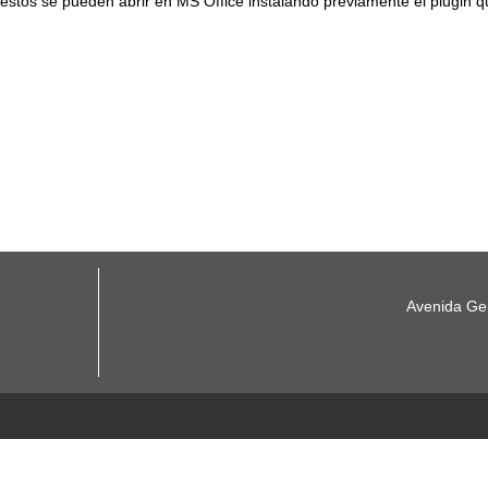
 estos se pueden abrir en MS Office instalando previamente el plugin
Avenida Gen