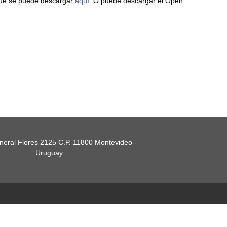
 que se puede descargar
aquí
. O puede descargar el Open
eral Flores 2125 C.P. 11800 Montevideo -
Uruguay