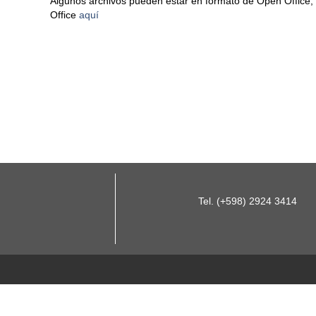
Algunos archivos pueden estar en formato de Open Office,
Office
aquí
Tel. (+598) 2924 3414