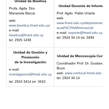
Unidad de Bioética
Unidad Docente de Informátic
Profa. Agda. Dra.
Marianela Barcia
Prof. Agdo. Pablo Uriarte
web:
web:
www.fmed.edu.uy/departamentos
www.bioetica.fmed.edu.uy/
acad%C3%A9micos/udi
e-mail:
e-mail:
soporte@fmed.edu.uy
bioetica@fmed.edu.uy
tel: 2924 34 14 int. 3494
tel: 2925 1438
Unidad de Gestión y
Unidad de Microscopía Confoc
Promoción
de la Investigación
Coordinador Prof. Dr. Gustavo
Brum
e-mail:
web:
www.confocal.fmed.edu.uy
investigacion@fmed.edu.uy
tel: 2924 34 14
tel: 2924 3414 int. 3410