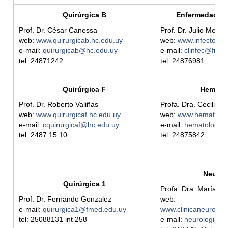
Quirúrgica B
Enfermedades 
Prof. Dr. César Canessa
Prof. Dr. Julio Medin
web:
www.quirurgicab.hc.edu.uy
web:
www.infectolog
e-mail:
quirurgicab@hc.edu.uy
e-mail:
clinfec@fmed
tel: 24871242
tel: 24876981
Quirúrgica F
Hemato
Prof. Dr. Roberto Valiñas
Profa. Dra. Cecilia G
web:
www.quirurgicaf.hc.edu.uy
web:
www.hematolog
e-mail:
cquirurgicaf@hc.edu.uy
e-mail:
hematologia
tel: 2487 15 10
tel: 24875842
Neurol
Quirúrgica 1
Profa. Dra. María V
Prof. Dr. Fernando Gonzalez
web:
e-mail:
quirurgica1@fmed.edu.uy
www.clinicaneurologi
tel: 25088131 int 258
e-mail:
neurologia@