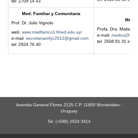
tel: 2709 14 43
Med. Familiar y Comunitaria
Médic
Prof. Dr. Julio Vignolo
Profa. Dra. Mabel G
web:
www.medfamco1.fmed.edu.uy/
e-mail:
medica2hpas
e-mail:
secretariamfyc2012@gmail.com
tel: 2508 81 31 int. 
tel: 2924 76 40
Avenida General Flores 2125 C.P. 11800 Montevideo -
Uruguay
Tel. (+598) 2924 3414