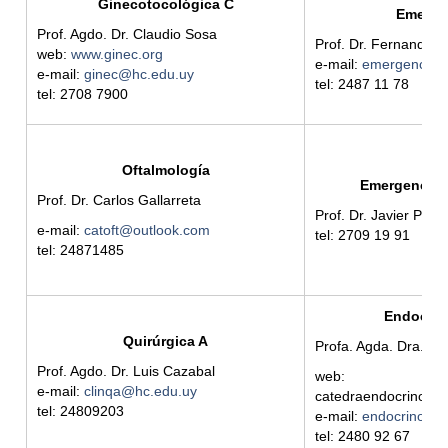
Ginecotocológica C
Emerge
Prof. Agdo. Dr. Claudio Sosa
Prof. Dr. Fernando 
web:
www.ginec.org
e-mail:
emergenciah
e-mail:
ginec@hc.edu.uy
tel: 2487 11 78
tel: 2708 7900
Oftalmología
Emergencia P
Prof. Dr. Carlos Gallarreta
Prof. Dr. Javier Preg
e-mail:
catoft@outlook.com
tel: 2709 19 91
tel: 24871485
Endocrin
Quirúrgica A
Profa. Agda. Dra. B
Prof. Agdo. Dr. Luis Cazabal
web:
e-mail:
clinqa@hc.edu.uy
catedraendocrinolog
tel: 24809203
e-mail:
endocrinolog
tel: 2480 92 67