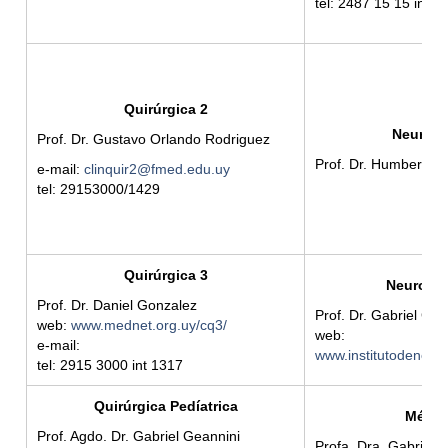
tel: 2487 15 15 int 
Quirúrgica 2
Neuroci
Prof. Dr. Gustavo Orlando Rodriguez
Prof. Dr. Humberto 
e-mail:
clinquir2@fmed.edu.uy
tel: 29153000/1429
Quirúrgica 3
Neuroped
Prof. Dr. Daniel Gonzalez
Prof. Dr. Gabriel Go
web:
www.mednet.org.uy/cq3/
web:
e-mail:
www.institutodeneuro
tel: 2915 3000 int 1317
Quirúrgica Pedíatrica
Médic
Prof. Agdo. Dr. Gabriel Geannini
Profa. Dra. Gabriel