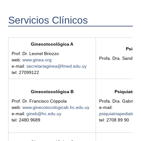
Servicios Clínicos
Ginecotocológica A
Psiquia
Prof. Dr. Leonel Briozzo
Profa. Dra. Sandra
web:
www.ginea.org
e-mail:
secretariaginea@fmed.edu.uy
tel: 27099122
Ginecotocológica B
Psiquiatría 
Prof. Dr. Francisco Cóppola
Profa. Dra. Gabriela
web:
www.ginecotocologicab.hc.edu.uy
e-mail:
e-mail:
gineb@hc.edu.uy
psiquiatriapediatri
tel: 2480 9689
tel: 2708 89 90