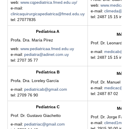
web:
www.cqpediatrica.fmed.edu.uy/
web:
www.medicaa.h
e-mail:
e-mail:
climeda@hc.
clinicaquirurgicapediatrica@fmed.edu.uy
tel: 2487 15 15 int. 
tel: 27077835
Pedíatrica A
Médic
Profa. Dra. María Pírez
Prof. Dr. Leonardo 
web:
www.pediatricaa.fmed.edu.uy
e-mail:
medicab@hc.
e-mail:
pediatra@adinet.com.uy
tel: 2487 15 15 int. 
tel: 2707 35 77
Pedíatrica B
Médic
Profa. Dra. Loreley García
Prof. Dr. Manuel Baz
e-mail:
medicac@hc.
e-mail:
pediatricab@gmail.com
tel: 2487 87 02
tel: 2709 76 90
Pedíatrica C
Médic
Prof. Dr. Gustavo Giachetto
Prof. Dr. Jorge Facal
e-mail:
climed1maci
e-mail:
pediatriac@gmail.com
tel: 2915 30 00 int. 