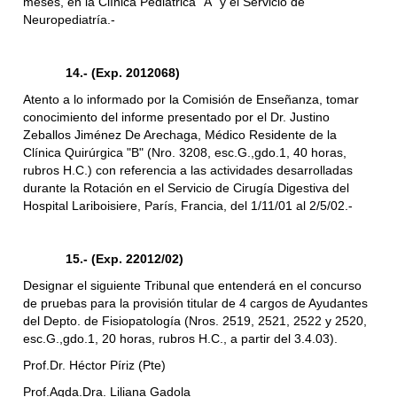
meses, en la Clínica Pediátrica "A" y el Servicio de
Neuropediatría.-
14.- (Exp. 2012068)
Atento a lo informado por la Comisión de Enseñanza, tomar
conocimiento del informe presentado por el Dr. Justino
Zeballos Jiménez De Arechaga, Médico Residente de la
Clínica Quirúrgica "B" (Nro. 3208, esc.G.,gdo.1, 40 horas,
rubros H.C.) con referencia a las actividades desarrolladas
durante la Rotación en el Servicio de Cirugía Digestiva del
Hospital Lariboisiere, París, Francia, del 1/11/01 al 2/5/02.-
15.- (Exp. 22012/02)
Designar el siguiente Tribunal que entenderá en el concurso
de pruebas para la provisión titular de 4 cargos de Ayudantes
del Depto. de Fisiopatología (Nros. 2519, 2521, 2522 y 2520,
esc.G.,gdo.1, 20 horas, rubros H.C., a partir del 3.4.03).
Prof.Dr. Héctor Píriz (Pte)
Prof.Agda.Dra. Liliana Gadola