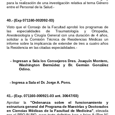
para la realización de una investigación relativa al tema Género
entre el Personal de la Salud.-
40.- (Exp 071160-002092-03)
Visto que el Consejo de la Facultad aprobó los programas de
las especialidades de Traumatología y Ortopedia,
Anestesiología y Cirugía General con una duración de 4 años,
solicitar a la Comisión Técnica de Residencias Médicas un
informe sobre la implicancia de extender de tres a cuatro años
la Residencia en las citadas especialidades.-
- Ingresan a Sala los Consejeros Dres. Joaquín Montero,
Washington Bermúdez y Br. Germán González
Odino.
- Ingresa a Sala el Dr. Jorge A. Pons.
41.- (Exp. 071160-000921-03 ant. 30647/03)
Aprobar la
"Ordenanza sobre el funcionamiento y
estructura general del Programa de Maestrías y Doctorados
en Ciencias Médicas de la Facultad de Medicina"
, elevada
por el PRO.IN.BIO. cuyo texto definitivo luce a fojas 9 (Rep.N
°