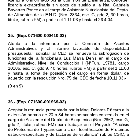
Atento a lo informado por la Comisión de Enseñanza, conceder
licencia extraordinaria sin goce de sueldo a la Nta. Gabriela
Bayarres Ponce en el cargo de Asistente Nutricionista del Depto.
de Alimentos de la E.N.D. (Nro. 2834, esc. G, gdo.2, 30 horas,
titular, rubros FM) a partir del 1.11.03 y hasta el 26.4.04.-
35.- (Exp. 071600-000410-03)
Atento a lo informado por la Comisión de Asuntos
Administrativos y al informe favorable de disponibilidad
presupuestal, solicitar al CED se renueve la subrogación de
funciones de la funcionaria Luz María Denis en el cargo de
Administrativo, Nivel de Conducción I (N
Fun. 19781, cargo
°
10105, esc. C, gdo.9, 40 horas, rubros F.M) a partir del 1.11.03
y hasta la toma de posesión del cargo en forma titular, de
acuerdo con la resolución Nro. 75 del CDC de fecha 10.11.03.-
(9 en 9)
36.- (Exp. 071600-001969-03)
Aceptar la renuncia presentada por la Mag. Dolores Piñeyro a la
extensión horaria de 20 a 34 horas semanales concedida en el
cargo de Asistente del Depto. de Bioquímica (Nro. 2862, esc. G,
gdo.2, titular, rubros FM) para trabajar en el Proyecto "Análisis
de Proteoma de Trypanosoma cruzi: Identificación de Proteínas
estadio-específicas y de factores de virulencia" rubros CSIC, a