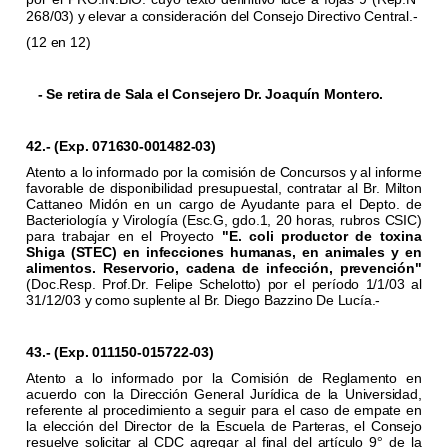
268/03) y elevar a consideración del Consejo Directivo Central.-
(12 en 12)
- Se retira de Sala el Consejero Dr. Joaquín Montero.
42.- (Exp. 071630-001482-03)
Atento a lo informado por la comisión de Concursos y al informe
favorable de disponibilidad presupuestal, contratar al Br. Milton
Cattaneo Midón en un cargo de Ayudante para el Depto. de
Bacteriología y Virología (Esc.G, gdo.1, 20 horas, rubros CSIC)
para trabajar en el Proyecto
"E. coli productor de toxina
Shiga (STEC) en infecciones humanas, en animales y en
alimentos. Reservorio, cadena de infección, prevención"
(Doc.Resp. Prof.Dr. Felipe Schelotto) por el período 1/1/03 al
31/12/03 y como suplente al Br. Diego Bazzino De Lucía.-
43.- (Exp. 011150-015722-03)
Atento a lo informado por la Comisión de Reglamento en
acuerdo con la Dirección General Jurídica de la Universidad,
referente al procedimiento a seguir para el caso de empate en
la elección del Director de la Escuela de Parteras, el Consejo
resuelve solicitar al CDC agregar al final del artículo 9
de la
°