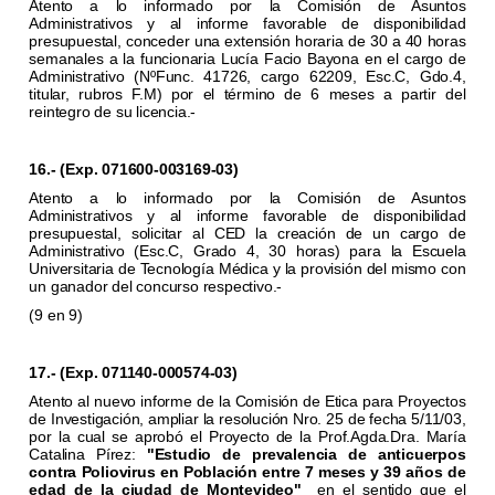
Atento a lo informado por la Comisión de Asuntos
Administrativos y al informe favorable de disponibilidad
presupuestal, conceder una extensión horaria de 30 a 40 horas
semanales a la funcionaria Lucía Facio Bayona en el cargo de
Administrativo (NºFunc. 41726, cargo 62209, Esc.C, Gdo.4,
titular, rubros F.M) por el término de 6 meses a partir del
reintegro de su licencia.-
16.- (Exp. 071600-003169-03)
Atento a lo informado por la Comisión de Asuntos
Administrativos y al informe favorable de disponibilidad
presupuestal, solicitar al CED la creación de un cargo de
Administrativo (Esc.C, Grado 4, 30 horas) para la Escuela
Universitaria de Tecnología Médica y la provisión del mismo con
un ganador del concurso respectivo.-
(9 en 9)
17.- (Exp. 071140-000574-03)
Atento al nuevo informe de la Comisión de Etica para Proyectos
de Investigación, ampliar la resolución Nro. 25 de fecha 5/11/03,
por la cual se aprobó el Proyecto de la Prof.Agda.Dra. María
Catalina Pírez:
"Estudio de prevalencia de anticuerpos
contra Poliovirus en Población entre 7 meses y 39 años de
edad de la ciudad de Montevideo"
en el sentido que el