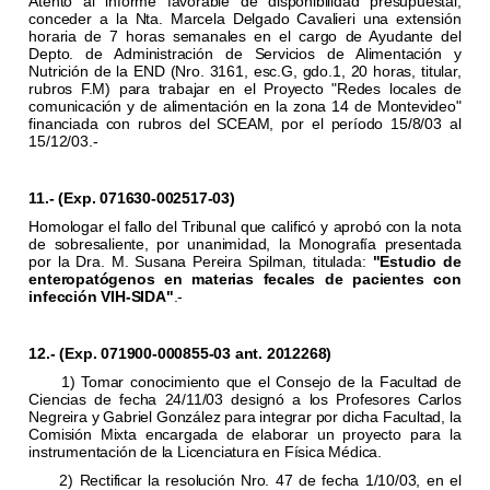
Atento al informe favorable de disponibilidad presupuestal,
conceder a la Nta. Marcela Delgado Cavalieri una extensión
horaria de 7 horas semanales en el cargo de Ayudante del
Depto. de Administración de Servicios de Alimentación y
Nutrición de la END (Nro. 3161, esc.G, gdo.1, 20 horas, titular,
rubros F.M) para trabajar en el Proyecto "Redes locales de
comunicación y de alimentación en la zona 14 de Montevideo"
financiada con rubros del SCEAM, por el período 15/8/03 al
15/12/03.-
11.- (Exp. 071630-002517-03)
Homologar el fallo del Tribunal que calificó y aprobó con la nota
de sobresaliente, por unanimidad, la Monografía presentada
por la Dra. M. Susana Pereira Spilman, titulada:
"Estudio de
enteropatógenos en materias fecales de pacientes con
infección VIH-SIDA"
.-
12.- (Exp. 071900-000855-03 ant. 2012268)
1) Tomar conocimiento que el Consejo de la Facultad de
Ciencias de fecha 24/11/03 designó a los Profesores Carlos
Negreira y Gabriel González para integrar por dicha Facultad, la
Comisión Mixta encargada de elaborar un proyecto para la
instrumentación de la Licenciatura en Física Médica.
2) Rectificar la resolución Nro. 47 de fecha 1/10/03, en el