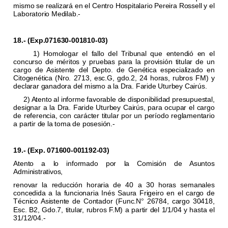
mismo se realizará en el Centro Hospitalario Pereira Rossell y el
Laboratorio Medilab.-
18.- (Exp.071630-001810-03)
1) Homologar el fallo del Tribunal que entendió en el
concurso de méritos y pruebas para la provisión titular de un
cargo de Asistente del Depto. de Genética especializado en
Citogenética (Nro. 2713, esc.G, gdo.2, 24 horas, rubros FM) y
declarar ganadora del mismo a la Dra. Faride Uturbey Cairús.
2) Atento al informe favorable de disponibilidad presupuestal,
designar a la Dra. Faride Uturbey Cairús, para ocupar el cargo
de referencia, con carácter titular por un período reglamentario
a partir de la toma de posesión.-
19.- (Exp. 071600-001192-03)
Atento a lo informado por la Comisión de Asuntos
Administrativos,
renovar la reducción horaria de 40 a 30 horas semanales
concedida a la funcionaria Inés Saura Frigeiro en el cargo de
Técnico Asistente de Contador (Func.N
26784, cargo 30418,
°
Esc. B2, Gdo.7, titular, rubros F.M) a partir del 1/1/04 y hasta el
31/12/04.-