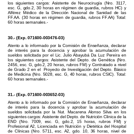
los siguientes cargos: Asistente de Neurocirugía (Nro. 3117,
esc. G, gdo.2, 30 horas en régimen de guardia, rubros HC) y
Alférez Médico de la Dirección Nacional de Sanidad de las
FF.AA. (30 horas en régimen de guardia, rubros FF.AA) Total:
60 horas semanales.-
30.- (Exp. 071600-003476-03)
Atento a lo informado por la Comisión de Enseñanza, declarar
de interés para la docencia y aprobar la acumulación de
sueldos solicitada por el Lic. Julio Abayubá Da Luz Pereira en
los siguientes cargos: Asistente del Depto. de Genética (Nro.
2456, esc. G, gdo.2, 20 horas, rubros FM) y Contratado a nivel
de Grado 2 en el
Proyecto de Investigación del Depto. Básico
de Medicina (Nro. 5028, esc. G, 40 horas, rubros CSIC). Total:
60 horas semanales.-
31.- (Exp. 071600-003652-03)
Atento a lo informado por la Comisión de Enseñanza, declarar
de interés para la docencia y aprobar la acumulación de
sueldos solicitada por la Nut. Macarena Alonso Silva en los
siguientes cargos: Asistente del Depto. de Nutrición Clínica de la
END (Nro. 7009, esc. G, gdo.2, 15 horas, rubros FM) y
Profesional A2, Licenciada en Nutrición y Dietética del Hospital
de Clínicas (Nro. 5711, esc. A2, gdo. 10, 36 horas, nivel de