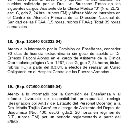
sueldos solicitada por la Dra. Iva Bruzzone Pintos en los
siguientes cargos: Asistente de la Clínica Médica "3" (Nro. 2172,
esc. G, gdo.2, 24 hrs., rubros FM) y Alferez Médico Internista en
el Centro de Atención Primaria de la Dirección Nacional de
Sanidad de las FF.AA. (15 horas, rubros FF.AA.). Total: 39 horas
semanales.-
18.- (Exp. 151640-002332-04)
Atento a lo informado por la Comisión de Enseñanza, conceder
90 días de licencia extraordinaria sin goce de sueldo al Dr.
Ernesto Falconi Alonso en el cargo de Asistente de la Clínica
Otorrinolaringológica (Nro. 1267, esc. G, gdo.2, 24 horas, titular,
rubros HC) a partir del 8.3.04, a efectos de realizar un Curso
Obligatorio en el Hospital Central de las Fuerzas Armadas.-
19.- (Exp. 071600-004599-04)
Atento a lo informado por la Comisión de Enseñanza y al
informe favorable de disponibilidad presupuestal, reelegir
(designación por Art.17 del Estatuto del Personal Docente) a la
Dra. Madia Trujillo Garré en el cargo de Asistente del Depto. de
Bioquímica (Nro. 400, esc.G, gdo.2, 20 horas en régimen de
D.T., rubros F.M) por un período reglamentario a partir del
5/6/02.-