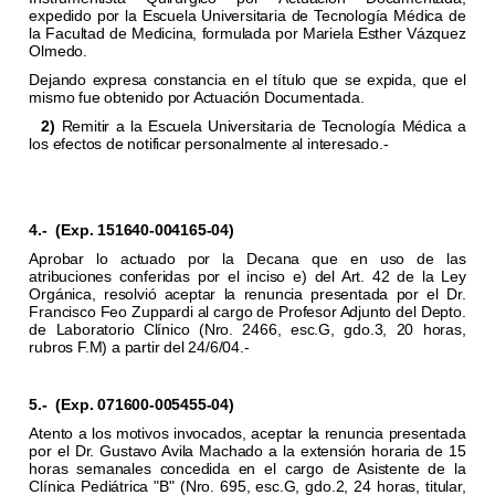
expedido por la Escuela Universitaria de Tecnología Médica de
la Facultad de Medicina, formulada por Mariela Esther Vázquez
Olmedo.
Dejando expresa constancia en el título que se expida, que el
mismo fue obtenido por Actuación Documentada.
2)
Remitir a la Escuela Universitaria de Tecnología Médica a
los efectos de notificar personalmente al interesado.-
4.-
(Exp. 151640-004165-04)
Aprobar lo actuado por la Decana que en uso de las
atribuciones conferidas por el inciso e) del Art. 42 de la Ley
Orgánica, resolvió aceptar la renuncia presentada por el Dr.
Francisco Feo Zuppardi al cargo de Profesor Adjunto del Depto.
de Laboratorio Clínico (Nro. 2466, esc.G, gdo.3, 20 horas,
rubros F.M) a partir del 24/6/04.-
5.-
(Exp. 071600-005455-04)
Atento a los motivos invocados, aceptar la renuncia presentada
por el Dr. Gustavo Avila Machado a la extensión horaria de 15
horas semanales concedida en el cargo de Asistente de la
Clínica Pediátrica "B" (Nro. 695, esc.G, gdo.2, 24 horas, titular,