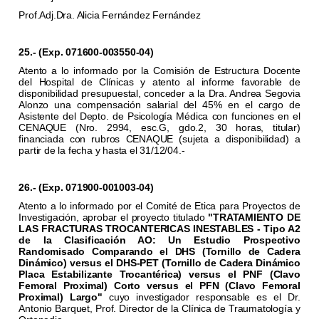
Prof.Adj.Dra. Alicia Fernández Fernández
25.- (Exp. 071600-003550-04)
Atento a lo informado por la Comisión de Estructura Docente
del Hospital de Clínicas y atento al informe favorable de
disponibilidad presupuestal, conceder a la Dra. Andrea Segovia
Alonzo una compensación salarial del 45% en el cargo de
Asistente del Depto. de Psicología Médica con funciones en el
CENAQUE (Nro. 2994, esc.G, gdo.2, 30 horas, titular)
financiada con rubros CENAQUE (sujeta a disponibilidad) a
partir de la fecha y hasta el 31/12/04.-
26.- (Exp. 071900-001003-04)
Atento a lo informado por el Comité de Etica para Proyectos de
Investigación, aprobar el proyecto titulado
"TRATAMIENTO DE
LAS FRACTURAS TROCANTERICAS INESTABLES - Tipo A2
de la Clasificación AO: Un Estudio Prospectivo
Randomisado Comparando el DHS (Tornillo de Cadera
Dinámico) versus el DHS-PET (Tornillo de Cadera Dinámico
Placa Estabilizante Trocantérica) versus el PNF (Clavo
Femoral Proximal) Corto versus el PFN (Clavo Femoral
Proximal) Largo"
cuyo investigador responsable es el Dr.
Antonio Barquet, Prof. Director de la Clínica de Traumatología y