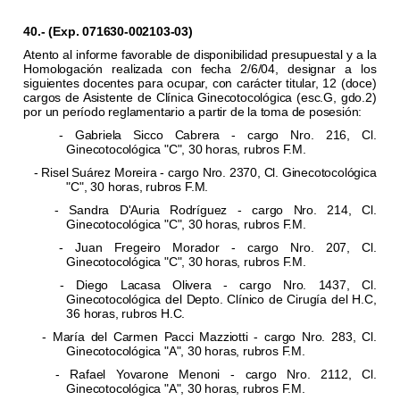
40.- (Exp. 071630-002103-03)
Atento al informe favorable de disponibilidad presupuestal y a la
Homologación realizada con fecha 2/6/04, designar a los
siguientes docentes para ocupar, con carácter titular, 12 (doce)
cargos de Asistente de Clínica Ginecotocológica (esc.G, gdo.2)
por un período reglamentario a partir de la toma de posesión:
- Gabriela Sicco Cabrera - cargo Nro. 216, Cl.
Ginecotocológica "C", 30 horas, rubros F.M.
- Risel Suárez Moreira - cargo Nro. 2370, Cl. Ginecotocológica
"C", 30 horas, rubros F.M.
- Sandra D'Auria Rodríguez - cargo Nro. 214, Cl.
Ginecotocológica "C", 30 horas, rubros F.M.
- Juan Fregeiro Morador - cargo Nro. 207, Cl.
Ginecotocológica "C", 30 horas, rubros F.M.
- Diego Lacasa Olivera - cargo Nro. 1437, Cl.
Ginecotocológica del Depto. Clínico de Cirugía del H.C,
36 horas, rubros H.C.
- María del Carmen Pacci Mazziotti - cargo Nro. 283, Cl.
Ginecotocológica "A", 30 horas, rubros F.M.
- Rafael Yovarone Menoni - cargo Nro. 2112, Cl.
Ginecotocológica "A", 30 horas, rubros F.M.