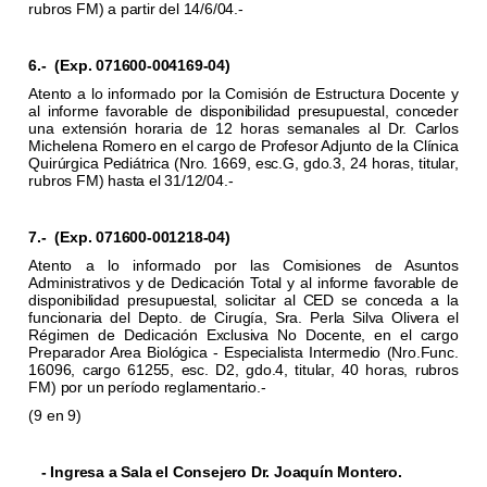
rubros FM) a partir del 14/6/04.-
6.-
(Exp. 071600-004169-04)
Atento a lo informado por la Comisión de Estructura Docente y
al informe favorable de disponibilidad presupuestal, conceder
una extensión horaria de 12 horas semanales al Dr. Carlos
Michelena Romero en el cargo de Profesor Adjunto de la Clínica
Quirúrgica Pediátrica (Nro. 1669, esc.G, gdo.3, 24 horas, titular,
rubros FM) hasta el 31/12/04.-
7.-
(Exp. 071600-001218-04)
Atento a lo informado por las Comisiones de Asuntos
Administrativos y de Dedicación Total y al informe favorable de
disponibilidad presupuestal, solicitar al CED se conceda a la
funcionaria del Depto. de Cirugía, Sra. Perla Silva Olivera el
Régimen de Dedicación Exclusiva No Docente, en el cargo
Preparador Area Biológica - Especialista Intermedio (Nro.Func.
16096, cargo 61255, esc. D2, gdo.4, titular, 40 horas, rubros
FM) por un período reglamentario.-
(9 en 9)
- Ingresa a Sala el Consejero Dr. Joaquín Montero.