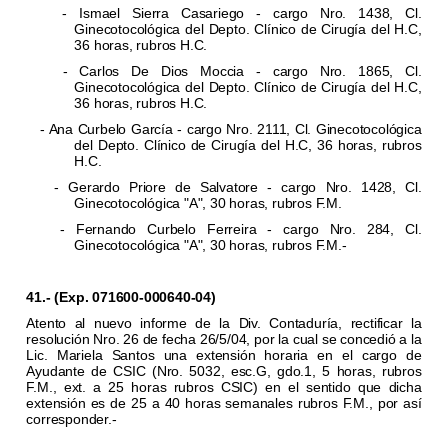
- Ismael Sierra Casariego - cargo Nro. 1438, Cl.
Ginecotocológica del Depto. Clínico de Cirugía del H.C,
36 horas, rubros H.C.
- Carlos De Dios Moccia - cargo Nro. 1865, Cl.
Ginecotocológica del Depto. Clínico de Cirugía del H.C,
36 horas, rubros H.C.
- Ana Curbelo García - cargo Nro. 2111, Cl. Ginecotocológica
del Depto. Clínico de Cirugía del H.C, 36 horas, rubros
H.C.
- Gerardo Priore de Salvatore - cargo Nro. 1428, Cl.
Ginecotocológica "A", 30 horas, rubros F.M.
- Fernando Curbelo Ferreira - cargo Nro. 284, Cl.
Ginecotocológica "A", 30 horas, rubros F.M.-
41.- (Exp. 071600-000640-04)
Atento al nuevo informe de la Div. Contaduría, rectificar la
resolución Nro. 26 de fecha 26/5/04, por la cual se concedió a la
Lic. Mariela Santos una extensión horaria en el cargo de
Ayudante de CSIC (Nro. 5032, esc.G, gdo.1, 5 horas, rubros
F.M., ext. a 25 horas rubros CSIC) en el sentido que dicha
extensión es de 25 a 40 horas semanales rubros F.M., por así
corresponder.-