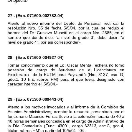
Ortopedia.-
27.- (Exp. 071600-002782-04)
Atento al nuevo informe del Depto. de Personal, rectificar la
resolución Nro. 55 de fecha 5/5/04, por la cual se redujo el
horario del Dr. Gustavo Musetti en el cargo Nro. 2685, en el
sentido que donde dice: "a nivel de grado 3", debe decir: "a
nivel de grado 4", por así corresponder.-
28.- (Exp. 071600-004927-04)
Tomar conocimiento que el Lic. Oscar Menta Techera no tomó
posesión del cargo de Ayudante de la Licenciatura en
Fisioterapia
de la EUTM para Paysandú (Nro. 3137, esc. G,
gdo.1, 10 hrs. rubros FM) para el que fuera designado con
carácter interino el
5/5/04.-
29.- (Exp. 071300-000443-04)
Atento a los motivos invocados y al informe de la Comisión de
Asuntos Administrativos, aceptar la renuncia presentada por el
funcionario Mauricio Ferraz Bovio a la extensión horaria de 40 a
48 horas semanales concedida en el cargo de Administrativo de
la Div. Contaduría (Func. 43001, cargo 62313, esc.C, gdo.4,
titular, rubros F.M) a partir del 10/5/04.-
04.-