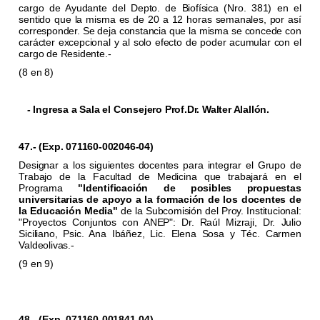
cargo de Ayudante del Depto. de Biofísica (Nro. 381) en el
sentido que la misma es de 20 a 12 horas semanales, por así
corresponder. Se deja constancia que la misma se concede con
carácter excepcional y al solo efecto de poder acumular con el
cargo de Residente.-
(8 en 8)
- Ingresa a Sala el Consejero Prof.Dr. Walter Alallón.
47.- (Exp. 071160-002046-04)
Designar a los siguientes docentes para integrar el Grupo de
Trabajo de la Facultad de Medicina que trabajará en el
Programa
"Identificación de posibles propuestas
universitarias de apoyo a la formación de los docentes de
la Educación Media"
de la Subcomisión del Proy. Institucional:
"Proyectos Conjuntos con ANEP": Dr. Raúl Mizraji, Dr. Julio
Siciliano, Psic. Ana Ibáñez, Lic. Elena Sosa y Téc. Carmen
Valdeolivas.-
(9 en 9)
48.- (Exp. 071160-001841-04)