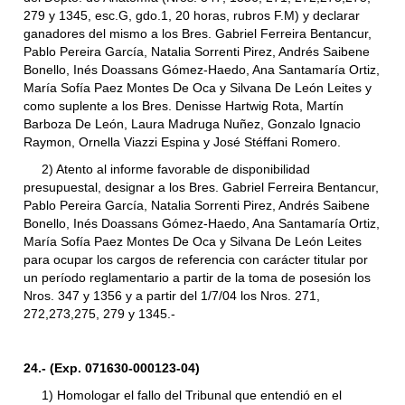
279 y 1345, esc.G, gdo.1, 20 horas, rubros F.M) y declarar
ganadores del mismo a los Bres. Gabriel Ferreira Bentancur,
Pablo Pereira García, Natalia Sorrenti Pirez, Andrés Saibene
Bonello, Inés Doassans Gómez-Haedo, Ana Santamaría Ortiz,
María Sofía Paez Montes De Oca y Silvana De León Leites y
como suplente a los Bres. Denisse Hartwig Rota, Martín
Barboza De León, Laura Madruga Nuñez, Gonzalo Ignacio
Raymon, Ornella Viazzi Espina y José Stéffani Romero.
2) Atento al informe favorable de disponibilidad
presupuestal, designar a los Bres. Gabriel Ferreira Bentancur,
Pablo Pereira García, Natalia Sorrenti Pirez, Andrés Saibene
Bonello, Inés Doassans Gómez-Haedo, Ana Santamaría Ortiz,
María Sofía Paez Montes De Oca y Silvana De León Leites
para ocupar los cargos de referencia con carácter titular por
un período reglamentario a partir de la toma de posesión los
Nros. 347 y 1356 y a partir del 1/7/04 los Nros. 271,
272,273,275, 279 y 1345.-
24.- (Exp. 071630-000123-04)
1) Homologar el fallo del Tribunal que entendió en el